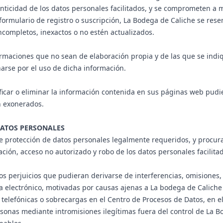
tenticidad de los datos personales facilitados, y se comprometen a
ormulario de registro o suscripción, La Bodega de Caliche se reserv
incompletos, inexactos o no estén actualizados.
ormaciones que no sean de elaboración propia y de las que se ind
narse por el uso de dicha información.
ficar o eliminar la información contenida en sus páginas web pudie
n exonerados.
DATOS PERSONALES
 protección de datos personales legalmente requeridos, y procura
ración, acceso no autorizado y robo de los datos personales facilit
s perjuicios que pudieran derivarse de interferencias, omisiones, i
 electrónico, motivadas por causas ajenas a La bodega de Caliche 
telefónicas o sobrecargas en el Centro de Procesos de Datos, en el
onas mediante intromisiones ilegítimas fuera del control de La Bo